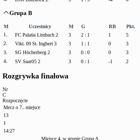
Grupa B

M
Uczestnicy
M
G
RB
Pkt.
1.
FC Palatia Limbach 2
3
2 : 1
1
5
2.
Vikt. 09 St. Ingbert 3
3
1 : 1
0
3
3.
SG Höcherberg 2
3
0 : 0
0
3
4.
SV Saar05 2
3
0 : 1
-1
2
Rozgrywka finałowa
Nr
C
Rozpoczęcie
Mecz o 7.. miejsce
13
1
14:27
Miejsce 4. w grupie Grupa A