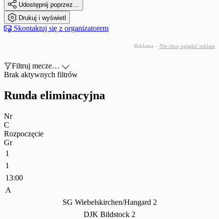

Udostępnij poprzez…

Drukuj i wyświetl

Skontaktuj się z organizatorem
Reklama –
Nie chcę oglądać reklam

Filtruj mecze…

Brak aktywnych filtrów
Runda eliminacyjna
Nr
C
Rozpoczęcie
Gr
1
1
13:00
A
SG Wiebelskirchen/Hangard 2
DJK Bildstock 2