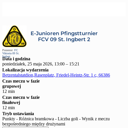
E-Junioren Pfingstturnier
FCV 09 St. Ingbert 2
Prezenter:
FC
Viktoria 09 St.
Ingbert
Data i godzina
poniedziałek, 25 maja 2026, 13:00 – 15:21
Lokalizacja wydarzenia
Betzentalstatdion,Rasenplatz, Friedel-Heintz-Str. 1 c, 66386
Czas meczu w fazie
grupowej
12 min
Czas meczu w fazie
finałowej
12 min
Tryb ustawiania
Punkty - Różnica bramkowa - Liczba goli - Wynik z meczu
bezpośredniego między drużynami