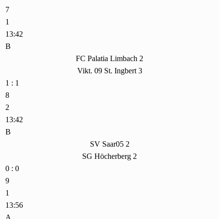
7
1
13:42
B
FC Palatia Limbach 2
Vikt. 09 St. Ingbert 3
1 : 1
8
2
13:42
B
SV Saar05 2
SG Höcherberg 2
0 : 0
9
1
13:56
A