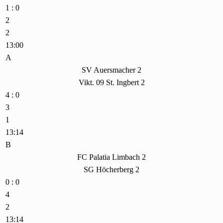
1 : 0
2
2
13:00
A
SV Auersmacher 2
Vikt. 09 St. Ingbert 2
4 : 0
3
1
13:14
B
FC Palatia Limbach 2
SG Höcherberg 2
0 : 0
4
2
13:14