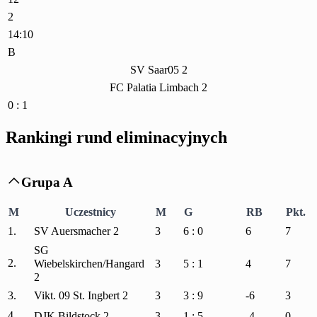
2
14:10
B
SV Saar05 2
FC Palatia Limbach 2
0 : 1
Rankingi rund eliminacyjnych
Grupa A

M
Uczestnicy
M
G
RB
Pkt.
1.
SV Auersmacher 2
3
6 : 0
6
7
SG
2.
Wiebelskirchen/Hangard
3
5 : 1
4
7
2
3.
Vikt. 09 St. Ingbert 2
3
3 : 9
-6
3
4.
DJK Bildstock 2
3
1 : 5
-4
0