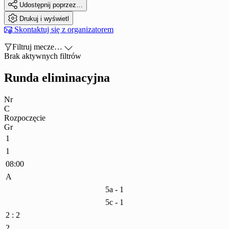

Udostępnij poprzez…

Drukuj i wyświetl

Skontaktuj się z organizatorem

Filtruj mecze…

Brak aktywnych filtrów
Runda eliminacyjna
Nr
C
Rozpoczęcie
Gr
1
1
08:00
A
5a - 1
5c - 1
2 : 2
2