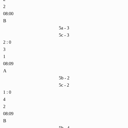
2
08:00
B
5a - 3
5c - 3
2 : 0
3
1
08:09
A
5b - 2
5c - 2
1 : 0
4
2
08:09
B
5b - 4