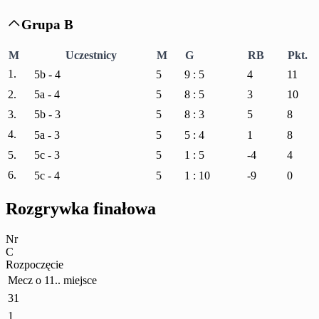
Grupa B

M
Uczestnicy
M
G
RB
Pkt.
1.
5b - 4
5
9 : 5
4
11
2.
5a - 4
5
8 : 5
3
10
3.
5b - 3
5
8 : 3
5
8
4.
5a - 3
5
5 : 4
1
8
5.
5c - 3
5
1 : 5
-4
4
6.
5c - 4
5
1 : 10
-9
0
Rozgrywka finałowa
Nr
C
Rozpoczęcie
Mecz o 11.. miejsce
31
1