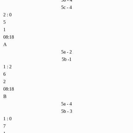
5c - 4
2 : 0
5
1
08:18
A
5a - 2
5b -1
1 : 2
6
2
08:18
B
5a - 4
5b - 3
1 : 0
7