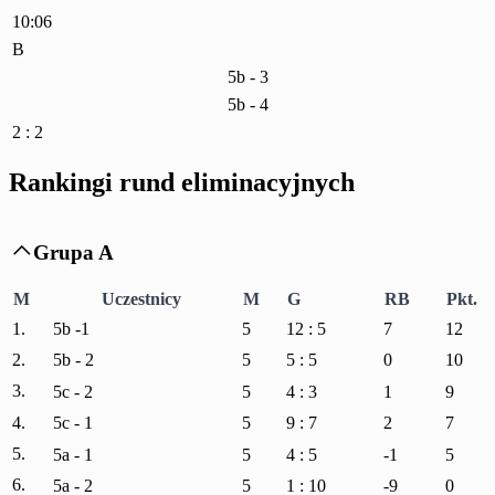
10:06
B
5b - 3
5b - 4
2 : 2
Rankingi rund eliminacyjnych
Grupa A

M
Uczestnicy
M
G
RB
Pkt.
1.
5b -1
5
12 : 5
7
12
2.
5b - 2
5
5 : 5
0
10
3.
5c - 2
5
4 : 3
1
9
4.
5c - 1
5
9 : 7
2
7
5.
5a - 1
5
4 : 5
-1
5
6.
5a - 2
5
1 : 10
-9
0