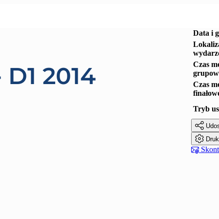
Data i 
Lokaliz
wydarz
Czas me
 D1 2014
grupow
Czas me
finałow
Tryb us

Udos

Druk

Skonta