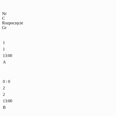
Nr
C
Rozpoczęcie
Gr
1
1
13:00
A
0 : 0
2
2
13:00
B