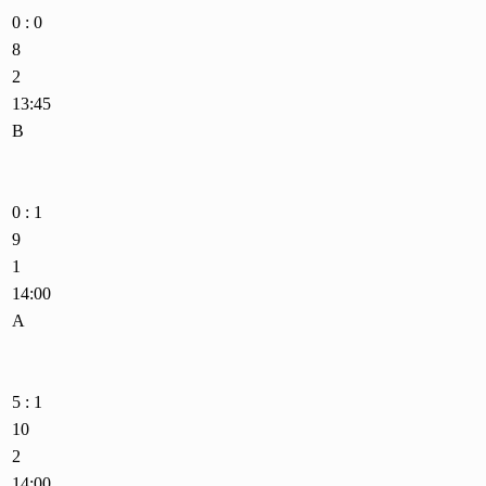
0 : 0
8
2
13:45
B
0 : 1
9
1
14:00
A
5 : 1
10
2
14:00