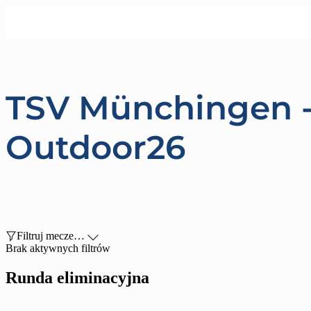
TSV Münchingen -
Outdoor26

Filtruj mecze…

Brak aktywnych filtrów
Runda eliminacyjna