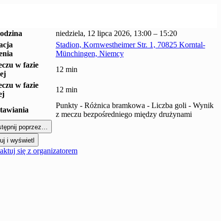
godzina
niedziela, 12 lipca 2026, 13:00 – 15:20
acja
Stadion, Kornwestheimer Str. 1, 70825 Korntal-
enia
Münchingen, Niemcy
czu w fazie
12 min
ej
czu w fazie
12 min
ej
Punkty - Różnica bramkowa - Liczba goli - Wynik
tawiania
z meczu bezpośredniego między drużynami
tępnij poprzez…
uj i wyświetl
ktuj się z organizatorem