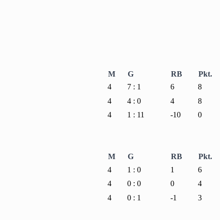
M
G
RB
Pkt.
4
7 : 1
6
8
4
4 : 0
4
8
4
1 : 11
-10
0
M
G
RB
Pkt.
4
1 : 0
1
6
4
0 : 0
0
4
4
0 : 1
-1
3