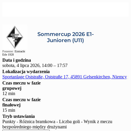
Sommercup 2026 E1-
Junioren (U11)
Prezenter:
Eintracht
Erle 1928
Data i godzina
sobota, 4 lipca 2026, 14:00 – 17:57
Lokalizacja wydarzenia
Sportanlage Oststraße, Oststraße 17, 45891 Gelsenkirchen, Niemcy
Czas meczu w fazie
grupowej
12 min
Czas meczu w fazie
finałowej
15 min
Tryb ustawiania
Punkty - Różnica bramkowa - Liczba goli - Wynik z meczu
bezpośredniego między drużynami