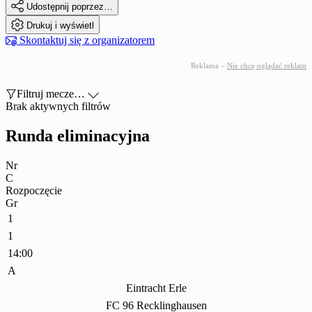

Udostępnij poprzez…

Drukuj i wyświetl

Skontaktuj się z organizatorem
Reklama –
Nie chcę oglądać reklam

Filtruj mecze…

Brak aktywnych filtrów
Runda eliminacyjna
Nr
C
Rozpoczęcie
Gr
1
1
14:00
A
Eintracht Erle
FC 96 Recklinghausen