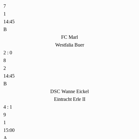
7
1
14:45
B
FC Marl
Westfalia Buer
2 : 0
8
2
14:45
B
DSC Wanne Eickel
Eintracht Erle II
4 : 1
9
1
15:00
A