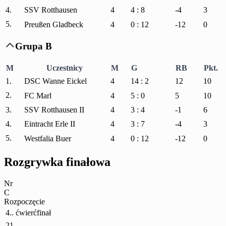
4.
SSV Rotthausen
4
4 : 8
-4
3
5.
Preußen Gladbeck
4
0 : 12
-12
0
Grupa B

M
Uczestnicy
M
G
RB
Pkt.
1.
DSC Wanne Eickel
4
14 : 2
12
10
2.
FC Marl
4
5 : 0
5
10
3.
SSV Rotthausen II
4
3 : 4
-1
6
4.
Eintracht Erle II
4
3 : 7
-4
3
5.
Westfalia Buer
4
0 : 12
-12
0
Rozgrywka finałowa
Nr
C
Rozpoczęcie
4.. ćwierćfinał
21