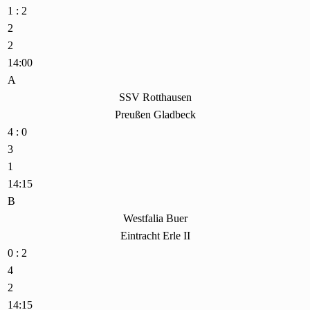
1 : 2
2
2
14:00
A
SSV Rotthausen
Preußen Gladbeck
4 : 0
3
1
14:15
B
Westfalia Buer
Eintracht Erle II
0 : 2
4
2
14:15