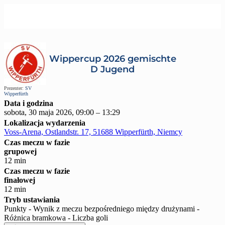
Wippercup 2026 gemischte
D Jugend
Prezenter:
SV
Wipperfürth
Data i godzina
sobota, 30 maja 2026, 09:00 – 13:29
Lokalizacja wydarzenia
Voss-Arena, Ostlandstr. 17, 51688 Wipperfürth, Niemcy
Czas meczu w fazie
grupowej
12 min
Czas meczu w fazie
finałowej
12 min
Tryb ustawiania
Punkty - Wynik z meczu bezpośredniego między drużynami -
Różnica bramkowa - Liczba goli