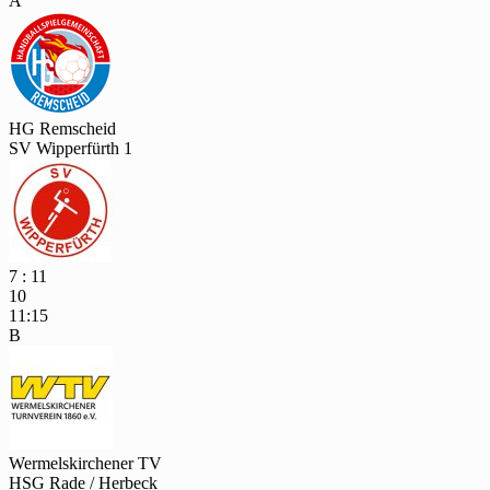
A
HG Remscheid
SV Wipperfürth 1
7 : 11
10
11:15
B
Wermelskirchener TV
HSG Rade / Herbeck