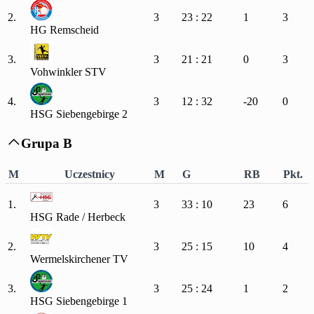
2.
3
23 : 22
1
3
HG Remscheid
3.
3
21 : 21
0
3
Vohwinkler STV
4.
3
12 : 32
-20
0
HSG Siebengebirge 2
Grupa B

M
Uczestnicy
M
G
RB
Pkt.
1.
3
33 : 10
23
6
HSG Rade / Herbeck
2.
3
25 : 15
10
4
Wermelskirchener TV
3.
3
25 : 24
1
2
HSG Siebengebirge 1