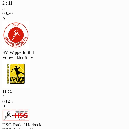
2 : 11
3
09:30
A
SV Wipperfürth 1
Vohwinkler STV
11 : 5
4
09:45
B
HSG Rade / Herbeck