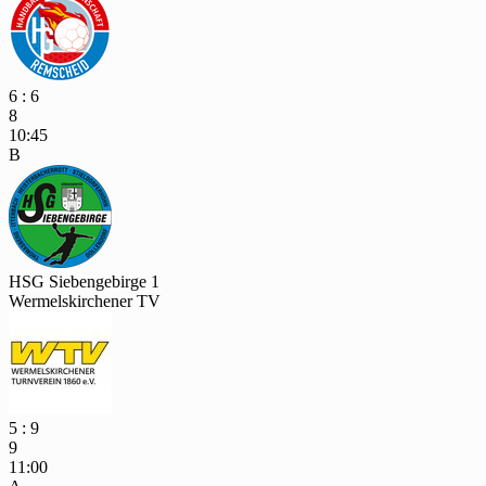
6 : 6
8
10:45
B
HSG Siebengebirge 1
Wermelskirchener TV
5 : 9
9
11:00