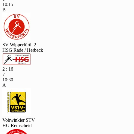
10:15
B
SV Wipperfürth 2
HSG Rade / Herbeck
2 : 16
7
10:30
A
Vohwinkler STV
HG Remscheid