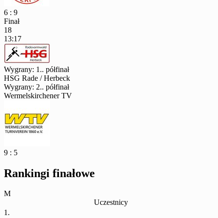
6 : 9
Finał
18
13:17
Wygrany: 1.. półfinał
HSG Rade / Herbeck
Wygrany: 2.. półfinał
Wermelskirchener TV
9 : 5
Rankingi finałowe
M
Uczestnicy
1.