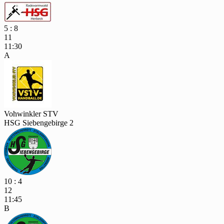
5 : 8
11
11:30
A
Vohwinkler STV
HSG Siebengebirge 2
10 : 4
12
11:45
B