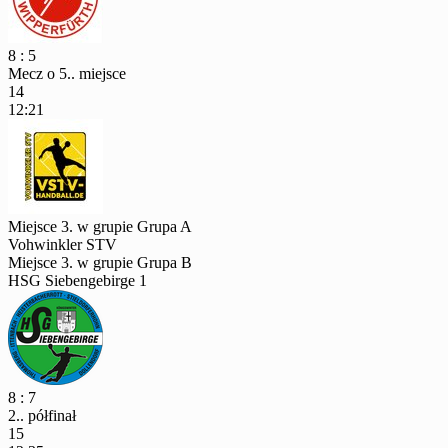
8 : 5
Mecz o 5.. miejsce
14
12:21
Miejsce 3. w grupie Grupa A
Vohwinkler STV
Miejsce 3. w grupie Grupa B
HSG Siebengebirge 1
8 : 7
2.. półfinał
15