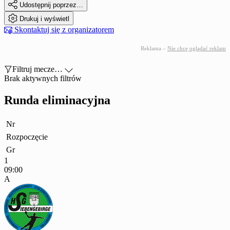

Udostępnij poprzez…

Drukuj i wyświetl

Skontaktuj się z organizatorem
Reklama –
Nie chcę oglądać reklam

Filtruj mecze…

Brak aktywnych filtrów
Runda eliminacyjna
Nr
Rozpoczęcie
Gr
1
09:00
A