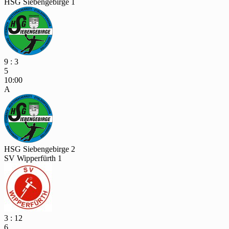
HSG Siebengebirge 1
9 : 3
5
10:00
A
HSG Siebengebirge 2
SV Wipperfürth 1
3 : 12
6