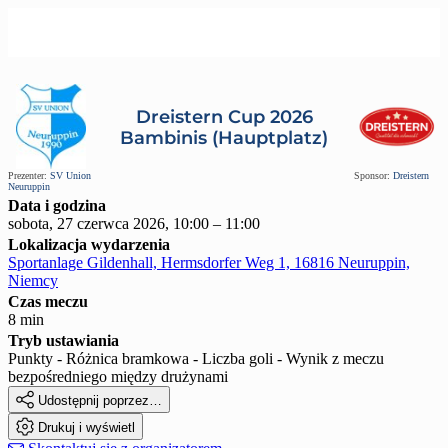
Dreistern Cup 2026
Bambinis (Hauptplatz)
Prezenter:
SV Union
Sponsor:
Dreistern
Neuruppin
Data i godzina
sobota, 27 czerwca 2026, 10:00 – 11:00
Lokalizacja wydarzenia
Sportanlage Gildenhall, Hermsdorfer Weg 1, 16816 Neuruppin,
Niemcy
Czas meczu
8 min
Tryb ustawiania
Punkty - Różnica bramkowa - Liczba goli - Wynik z meczu
bezpośredniego między drużynami

Udostępnij poprzez…

Drukuj i wyświetl