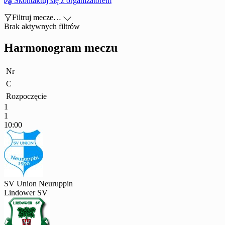

Skontaktuj się z organizatorem

Filtruj mecze…

Brak aktywnych filtrów
Harmonogram meczu
Nr
C
Rozpoczęcie
1
1
10:00
SV Union Neuruppin
Lindower SV