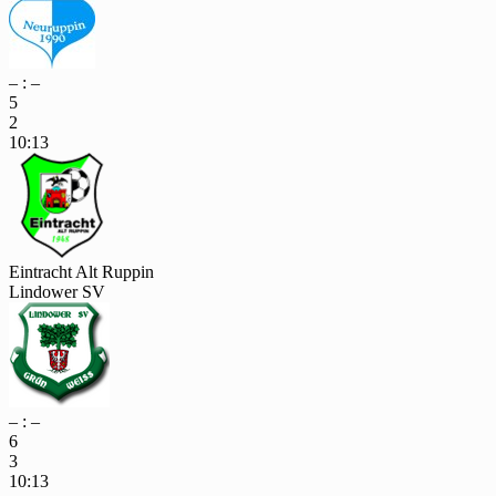
– : –
5
2
10:13
Eintracht Alt Ruppin
Lindower SV
– : –
6
3
10:13