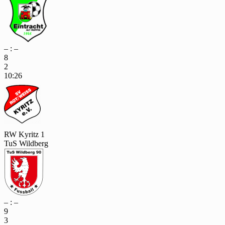
– : –
8
2
10:26
RW Kyritz 1
TuS Wildberg
– : –
9
3