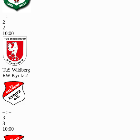
– : –
2
2
10:00
TuS Wildberg
RW Kyritz 2
– : –
3
3
10:00