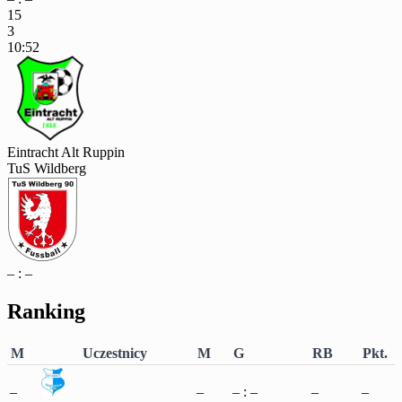
15
3
10:52
Eintracht Alt Ruppin
TuS Wildberg
– : –
Ranking
M
Uczestnicy
M
G
RB
Pkt.
–
–
– : –
–
–