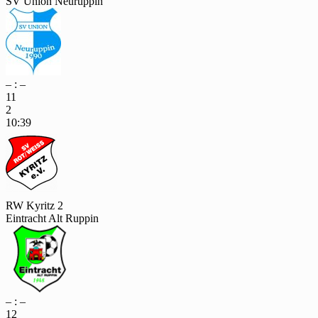
SV Union Neuruppin
– : –
11
2
10:39
RW Kyritz 2
Eintracht Alt Ruppin
– : –
12