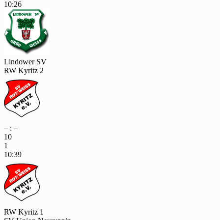
10:26
Lindower SV
RW Kyritz 2
– : –
10
1
10:39
RW Kyritz 1