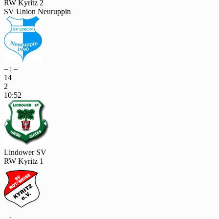
RW Kyritz 2
SV Union Neuruppin
– : –
14
2
10:52
Lindower SV
RW Kyritz 1
– : –