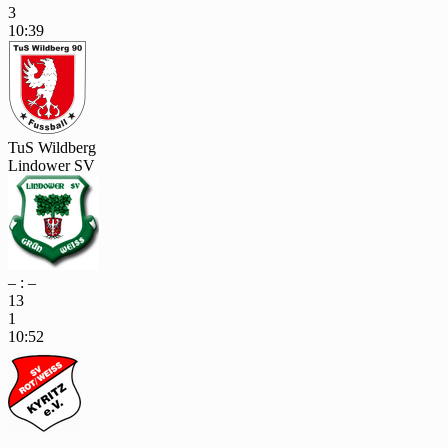
3
10:39
TuS Wildberg
Lindower SV
– : –
13
1
10:52