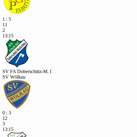
1 : 5
11
2
13:15
SV FA Doberschütz-M. I
SV Wölkau
0 : 3
12
3
13:15