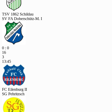
TSV 1862 Schildau
SV FA Doberschütz-M. I
0 : 0
16
3
13:45
FC Eilenburg II
SG Pehritzsch