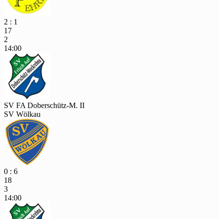
2 : 1
17
2
14:00
SV FA Doberschütz-M. II
SV Wölkau
0 : 6
18
3
14:00