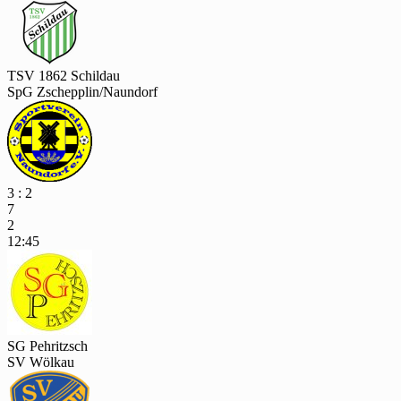
TSV 1862 Schildau
SpG Zschepplin/Naundorf
3 : 2
7
2
12:45
SG Pehritzsch
SV Wölkau