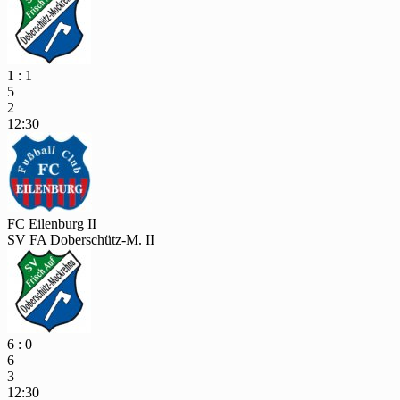
1 : 1
5
2
12:30
FC Eilenburg II
SV FA Doberschütz-M. II
6 : 0
6
3
12:30