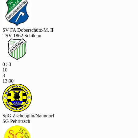
SV FA Doberschütz-M. II
TSV 1862 Schildau
0 : 3
10
3
13:00
SpG Zschepplin/Naundorf
SG Pehritzsch