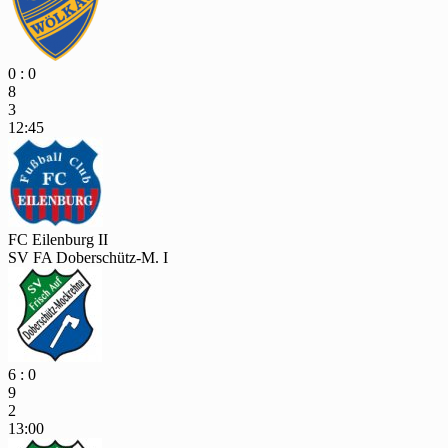
0 : 0
8
3
12:45
FC Eilenburg II
SV FA Doberschütz-M. I
6 : 0
9
2
13:00