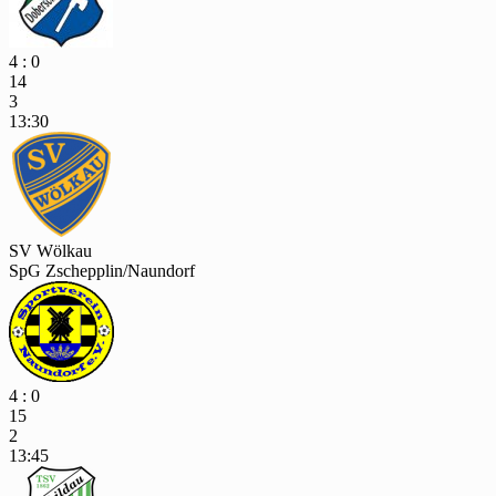
4 : 0
14
3
13:30
SV Wölkau
SpG Zschepplin/Naundorf
4 : 0
15
2
13:45