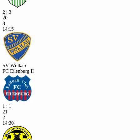
2 : 3
20
3
14:15
SV Wölkau
FC Eilenburg II
1 : 1
21
2
14:30