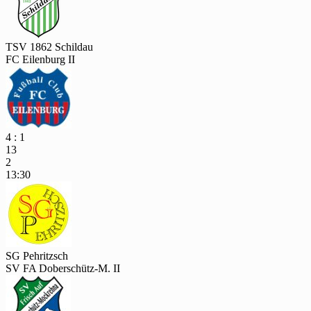
TSV 1862 Schildau
FC Eilenburg II
4 : 1
13
2
13:30
SG Pehritzsch
SV FA Doberschütz-M. II