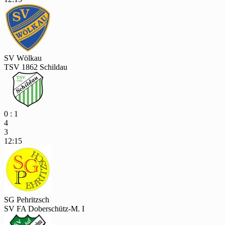
SV Wölkau
TSV 1862 Schildau
0 : 1
4
3
12:15
SG Pehritzsch
SV FA Doberschütz-M. I