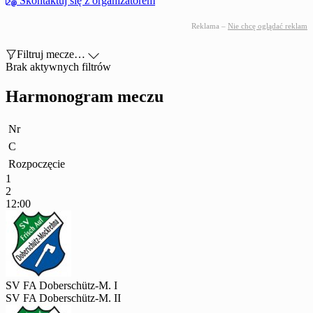

Skontaktuj się z organizatorem
Reklama –
Nie chcę oglądać reklam

Filtruj mecze…

Brak aktywnych filtrów
Harmonogram meczu
Nr
C
Rozpoczęcie
1
2
12:00
SV FA Doberschütz-M. I
SV FA Doberschütz-M. II