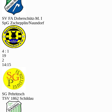
SV FA Doberschütz-M. I
SpG Zschepplin/Naundorf
4 : 1
19
2
14:15
SG Pehritzsch
TSV 1862 Schildau