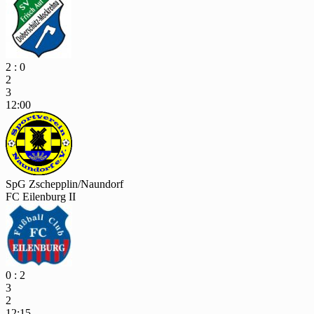
2 : 0
2
3
12:00
SpG Zschepplin/Naundorf
FC Eilenburg II
0 : 2
3
2
12:15