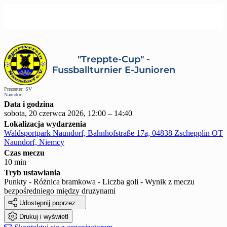
"Treppte-Cup" -
Fussballturnier E-Junioren
Prezenter:
SV
Naundorf
Data i godzina
sobota, 20 czerwca 2026, 12:00 – 14:40
Lokalizacja wydarzenia
Waldsportpark Naundorf, Bahnhofstraße 17a, 04838 Zschepplin OT
Naundorf, Niemcy
Czas meczu
10 min
Tryb ustawiania
Punkty - Różnica bramkowa - Liczba goli - Wynik z meczu
bezpośredniego między drużynami

Udostępnij poprzez…

Drukuj i wyświetl