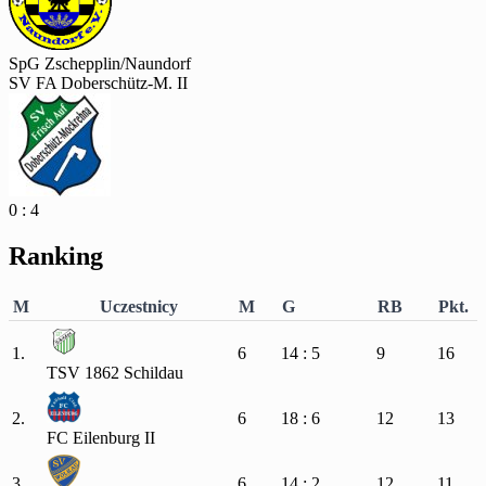
SpG Zschepplin/Naundorf
SV FA Doberschütz-M. II
0 : 4
Ranking
M
Uczestnicy
M
G
RB
Pkt.
1.
6
14 : 5
9
16
TSV 1862 Schildau
2.
6
18 : 6
12
13
FC Eilenburg II
3.
6
14 : 2
12
11